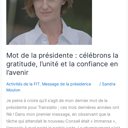
la
gratitude,
l’unité
et
la
confiance
en
l’avenir
Mot de la présidente : célébrons la
gratitude, l’unité et la confiance en
l’avenir
Activités de la FIT
,
Message de la présidence
/
Sandra
Mouton
Je peine à croire qu’il s’agit de mon dernier mot de la
présidente pour Translatio ; ces trois dernières années ont
filé ! Dans mon premier message, en observant que la
tâche qui attendait le nouveau Conseil était « immense »,