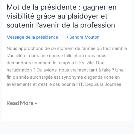
Mot
Mot de la présidente : gagner en
de
visibilité grâce au plaidoyer et
la
soutenir l’avenir de la profession
présidente
:
Message de la présidence
/
Sandra Mouton
gagner
Nous approchons de ce moment de l’année où tout semble
en
s’accélérer dans une course folle et où nous nous
visibilité
demandons comment le temps a filé si vite. Une
grâce
hallucination ? Ou avions-nous vraiment tant à faire ? Une
au
fin d’année surchargée est synonyme d’agenda riche en
plaidoyer
événements et c’est le cas pour la FIT. Depuis la Journée
et
soutenir
l’avenir
Read More »
de
la
profession