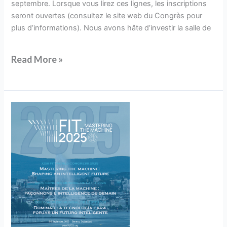
septembre. Lorsque vous lirez ces lignes, les inscriptions
seront ouvertes (consultez le site web du Congrès pour
plus d’informations). Nous avons hâte d’investir la salle de
Read More »
À
vos
agendas !
XXIIIe Congrès
mondial
de
la
FIT