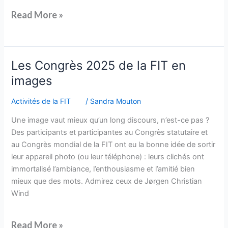
Read More »
Les
Les Congrès 2025 de la FIT en
Congrès
images
2025
de
Activités de la FIT
/
Sandra Mouton
la
Une image vaut mieux qu’un long discours, n’est-ce pas ?
FIT
Des participants et participantes au Congrès statutaire et
en
au Congrès mondial de la FIT ont eu la bonne idée de sortir
images
leur appareil photo (ou leur téléphone) : leurs clichés ont
immortalisé l’ambiance, l’enthousiasme et l’amitié bien
mieux que des mots. Admirez ceux de Jørgen Christian
Wind
Read More »