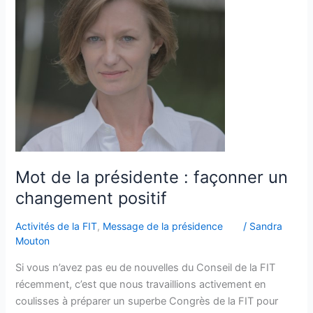
présidente
:
façonner
un
changement
positif
Mot de la présidente : façonner un
changement positif
Activités de la FIT
,
Message de la présidence
/
Sandra
Mouton
Si vous n’avez pas eu de nouvelles du Conseil de la FIT
récemment, c’est que nous travaillions activement en
coulisses à préparer un superbe Congrès de la FIT pour