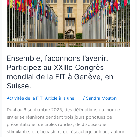
Congrès
mondial
de
la
FIT
à
Genève,
en
Ensemble, façonnons l’avenir.
Suisse.
Participez au XXIIIe Congrès
mondial de la FIT à Genève, en
Suisse.
Activités de la FIT
,
Article à la une
/
Sandra Mouton
Du 4 au 6 septembre 2025, des délégations du monde
entier se réuniront pendant trois jours ponctués de
présentations, de tables rondes, de discussions
stimulantes et d’occasions de réseautage uniques autour