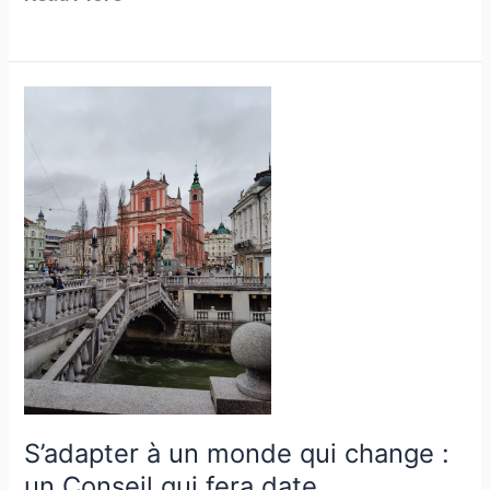
S’adapter
à
un
monde
qui
change
:
un
Conseil
qui
fera
date
S’adapter à un monde qui change :
un Conseil qui fera date