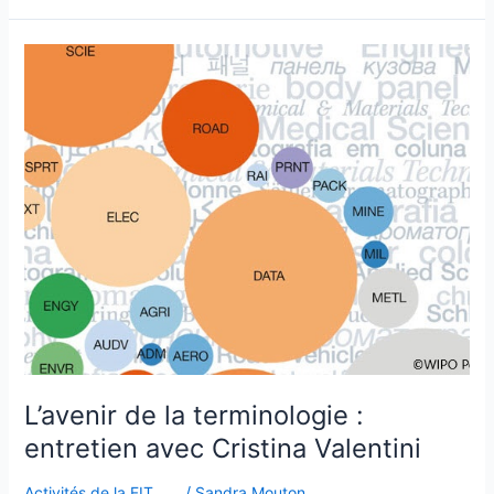
L’avenir
de
la
terminologie
:
entretien
avec
Cristina
Valentini
L’avenir de la terminologie :
entretien avec Cristina Valentini
Activités de la FIT
/
Sandra Mouton