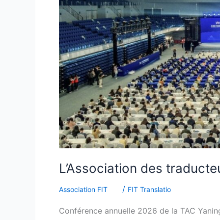
Chine
tient
sa
conférence
annuelle
2026
L’Association des traducte
/
Association FIT
FIT Translatio
Conférence annuelle 2026 de la TAC Yaning