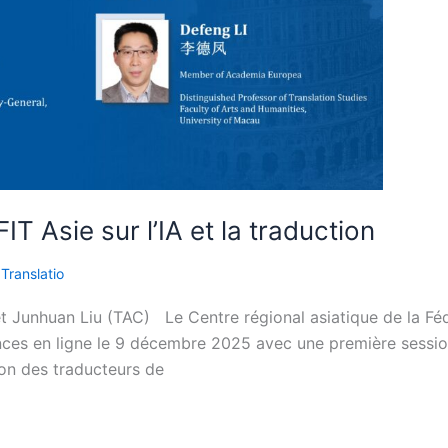
T Asie sur l’IA et la traduction
 Translatio
et Junhuan Liu (TAC) Le Centre régional asiatique de la Féd
ences en ligne le 9 décembre 2025 avec une première sessi
ion des traducteurs de