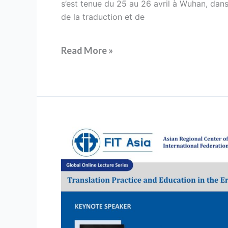
s’est tenue du 25 au 26 avril à Wuhan, dans
de la traduction et de
Read More »
Conférence
inaugurale
de
FIT
Asie
sur
l’IA
et