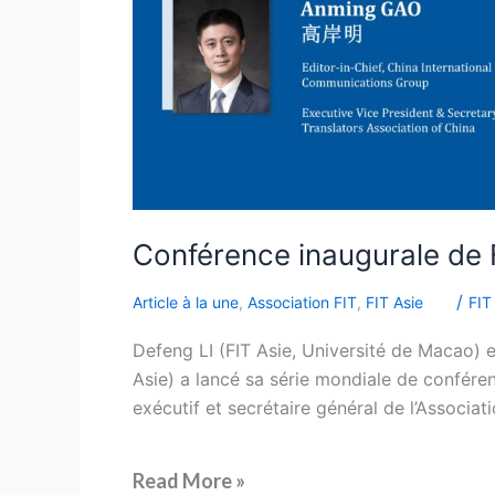
la
traduction
Conférence inaugurale de FI
/
Article à la une
,
Association FIT
,
FIT Asie
FIT
Defeng LI (FIT Asie, Université de Macao) 
Asie) a lancé sa série mondiale de confér
exécutif et secrétaire général de l’Associat
Read More »