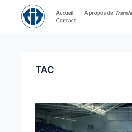
Skip
to
Accueil
À propos de
Transla
content
Contact
TAC
L’Association
des
traducteurs
de