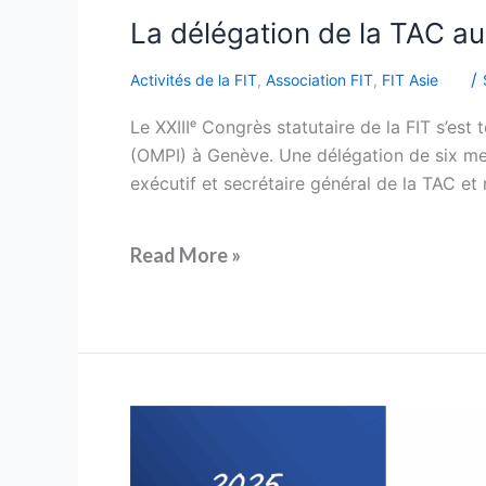
La
La délégation de la TAC au
délégation
/
Activités de la FIT
,
Association FIT
,
FIT Asie
de
la
Le XXIIIᵉ Congrès statutaire de la FIT s’es
TAC
(OMPI) à Genève. Une délégation de six me
aux
exécutif et secrétaire général de la TAC et
congrès
de
la
Read More »
FIT
Remise
des
Prix