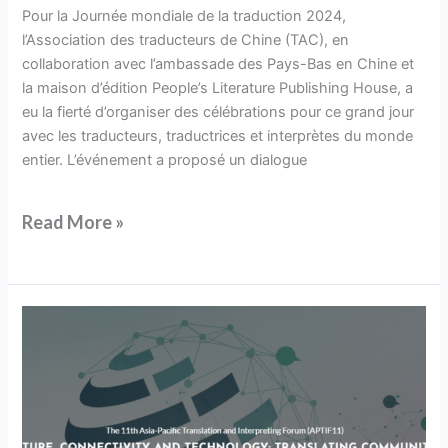
TAC
Pour la Journée mondiale de la traduction 2024,
:
l’Association des traducteurs de Chine (TAC), en
Traduire
collaboration avec l’ambassade des Pays-Bas en Chine et
la
la maison d’édition People’s Literature Publishing House, a
Chine,
eu la fierté d’organiser des célébrations pour ce grand jour
comprendre
avec les traducteurs, traductrices et interprètes du monde
le
entier. L’événement a proposé un dialogue
monde
Read More »
Appel
à
communications
pour
APTIF11