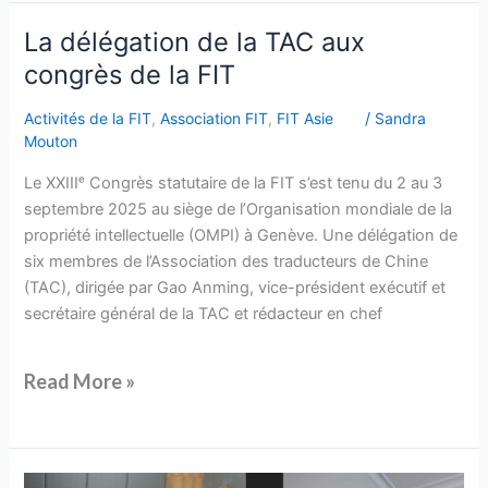
La
La délégation de la TAC aux
délégation
congrès de la FIT
de
la
Activités de la FIT
,
Association FIT
,
FIT Asie
/
Sandra
TAC
Mouton
aux
Le XXIIIᵉ Congrès statutaire de la FIT s’est tenu du 2 au 3
congrès
septembre 2025 au siège de l’Organisation mondiale de la
de
propriété intellectuelle (OMPI) à Genève. Une délégation de
la
six membres de l’Association des traducteurs de Chine
FIT
(TAC), dirigée par Gao Anming, vice-président exécutif et
secrétaire général de la TAC et rédacteur en chef
Read More »
Réunion