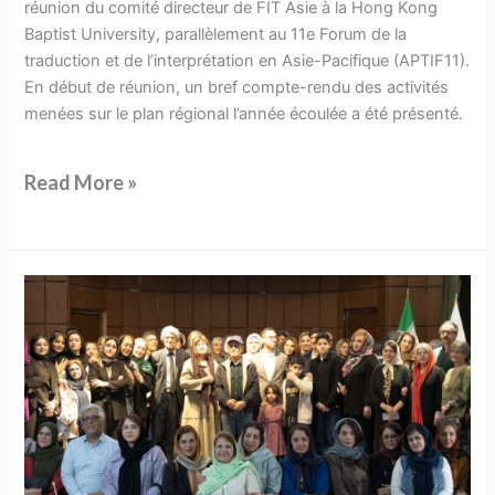
réunion du comité directeur de FIT Asie à la Hong Kong
Baptist University, parallèlement au 11e Forum de la
traduction et de l’interprétation en Asie-Pacifique (APTIF11).
En début de réunion, un bref compte-rendu des activités
menées sur le plan régional l’année écoulée a été présenté.
Read More »
Jumān,
le
nouveau
prix
de
traduction
littéraire
de