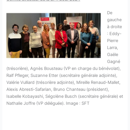
De
gauche
à droite
: Eddy-
Pierre
Larra,
Gaële
Gagné
(trésorière), Agnès Bousteau (VP en charge du bénévolat),
Ralf Pfleger, Suzanne Etter (secrétaire générale adjointe),
Valérie Vulliard (trésorière adjointe), Mireille Renaud-Mallet,
Alexis Abresti-Safarian, Bruno Chanteau (président),
Isabelle Kobayashi, Ségolène Busch (secrétaire générale) et
Nathalie Joffre (VP déléguée). Image : SFT