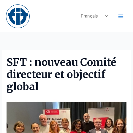
Skip
to
content
SFT : nouveau Comité
directeur et objectif
global