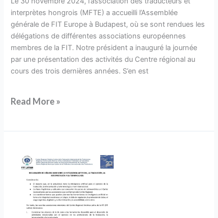
Le 30 novembre 2024, l’association des traducteurs et
à
interprètes hongrois (MFTE) a accueilli l’Assemblée
Budapest
générale de FIT Europe à Budapest, où se sont rendues les
délégations de différentes associations européennes
membres de la FIT. Notre président a inauguré la journée
par une présentation des activités du Centre régional au
cours des trois dernières années. S’en est
Read More »
Déclaration
de
Viña
del
Mar
sur
IA,