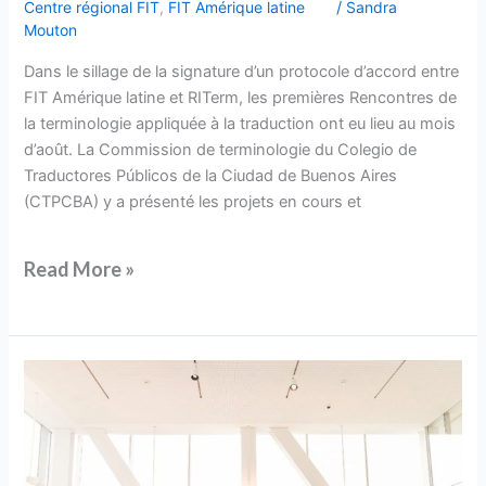
Centre régional FIT
,
FIT Amérique latine
/
Sandra
de
Mouton
FIT
Latam
Dans le sillage de la signature d’un protocole d’accord entre
FIT Amérique latine et RITerm, les premières Rencontres de
la terminologie appliquée à la traduction ont eu lieu au mois
d’août. La Commission de terminologie du Colegio de
Traductores Públicos de la Ciudad de Buenos Aires
(CTPCBA) y a présenté les projets en cours et
Read More »
L’OTTIAQ
accueille
ses
nouveaux
membres