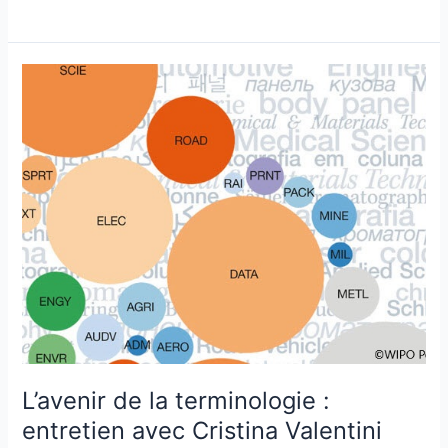
L’avenir
de
la
terminologie
:
entretien
avec
Cristina
Valentini
L’avenir de la terminologie :
entretien avec Cristina Valentini