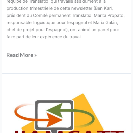
l’équipe de Translatio, qui travaille assidûment à la
à
production trimestrielle de cette newsletter (Ben Karl,
Genève
président du Comité permanent Translatio, Marita Propato,
responsable linguistique pour l’espagnol et María Galán,
chef de projet pour l’espagnol), ont animé un panel pour
faire part de leur expérience du travail
Read More »
JIAMCATT
2025
:
machines
efficaces,
esprits
sains