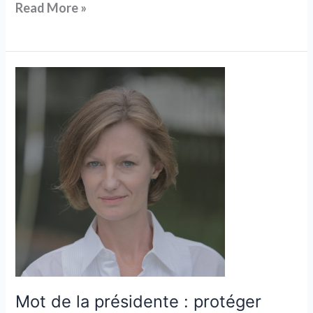
Read More »
Mot
de
la
présidente
:
protéger
notre
art,
préparer
l’avenir
Mot de la présidente : protéger