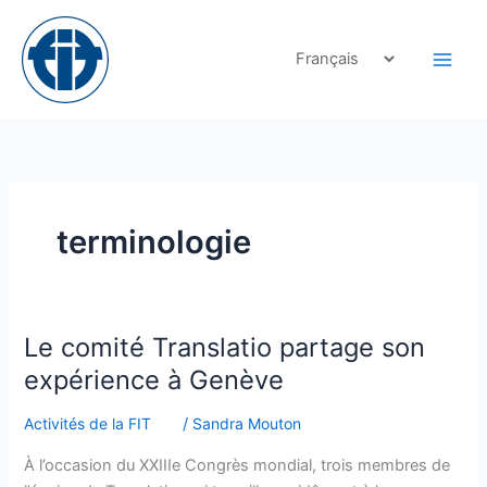
Skip
to
content
terminologie
Le
Le comité Translatio partage son
comité
expérience à Genève
Translatio
partage
Activités de la FIT
/
Sandra Mouton
son
À l’occasion du XXIIIe Congrès mondial, trois membres de
expérience